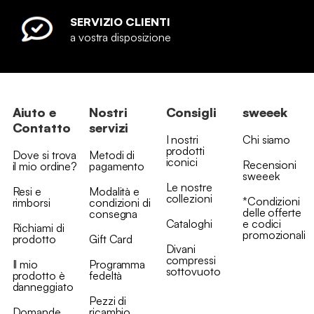
SERVIZIO CLIENTI
a vostra disposizione
Aiuto e
Nostri
Consigli
sweeek
Contatto
servizi
I nostri
Chi siamo
prodotti
Dove si trova
Metodi di
iconici
Recensioni
il mio ordine?
pagamento
sweeek
Le nostre
Resi e
Modalità e
collezioni
*Condizioni
rimborsi
condizioni di
delle offerte
consegna
Cataloghi
e codici
Richiami di
promozionali
prodotto
Gift Card
Divani
compressi
Il mio
Programma
sottovuoto
prodotto è
fedeltà
danneggiato
Pezzi di
Domande
ricambio