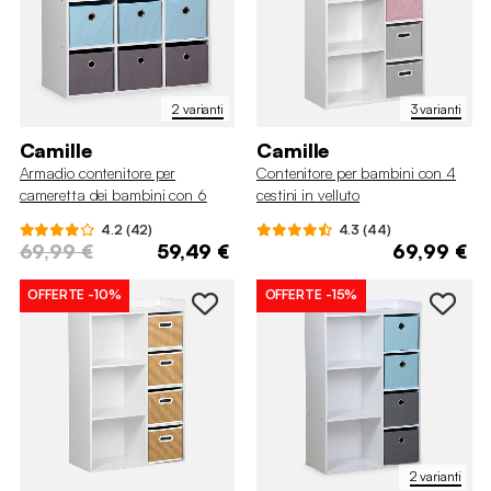
2 varianti
3 varianti
Camille
Camille
Armadio contenitore per
Contenitore per bambini con 4
cameretta dei bambini con 6
cestini in velluto
cestini
4.2 (42)
4.3 (44)
69,99 €
59,49 €
69,99 €
OFFERTE
-10%
OFFERTE
-15%
2 varianti