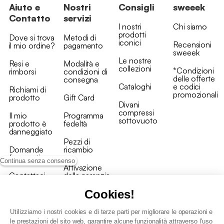
Aiuto e
Nostri
Consigli
sweeek
Contatto
servizi
I nostri
Chi siamo
prodotti
Dove si trova
Metodi di
iconici
Recensioni
il mio ordine?
pagamento
sweeek
Le nostre
Resi e
Modalità e
collezioni
*Condizioni
rimborsi
condizioni di
delle offerte
consegna
Cataloghi
e codici
Richiami di
promozionali
prodotto
Gift Card
Divani
compressi
Il mio
Programma
sottovuoto
prodotto è
fedeltà
danneggiato
Pezzi di
Domande
ricambio
frequenti
Continua senza consenso
Attivazione
Contattaci
della garanzia
Cookies!
Utilizziamo i nostri cookies e di terze parti per migliorare le operazioni e
le prestazioni del sito web, garantire alcune funzionalità attraverso l'uso