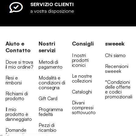
SERVIZIO CLIENTI
a vostra disposizione
Aiuto e
Nostri
Consigli
sweeek
Contatto
servizi
I nostri
Chi siamo
prodotti
Dove si trova
Metodi di
iconici
Recensioni
il mio ordine?
pagamento
sweeek
Le nostre
Resi e
Modalità e
collezioni
*Condizioni
rimborsi
condizioni di
delle offerte
consegna
Cataloghi
e codici
Richiami di
promozionali
prodotto
Gift Card
Divani
compressi
Il mio
Programma
sottovuoto
prodotto è
fedeltà
danneggiato
Pezzi di
Domande
ricambio
frequenti