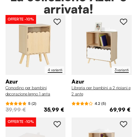
arrivata!
OFFERTE
-10%
4 varianti
3 varianti
Azur
Azur
Comodino per bambini
Libreria per bambini a 2 ripiani e
decorazione legno 1 anta
2 ante
5 (2)
4.2 (5)
39,99 €
35,99 €
69,99 €
OFFERTE
-10%