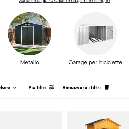
Saperne di più su Casette da giardino in legno
Metallo
Garage per biciclette
lore
Più filtri
Rimuovere i filtri