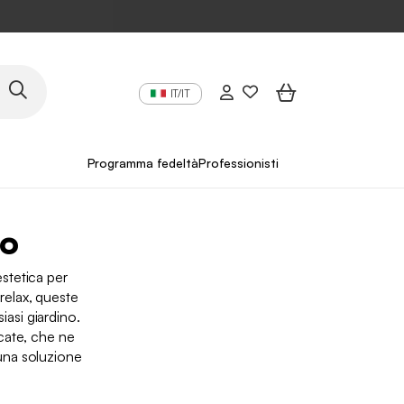
IT/IT
Programma fedeltà
Professionisti
no
stetica per
 relax, queste
iasi giardino.
cate, che ne
 una soluzione