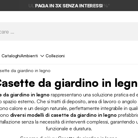
PAGA IN 3X SENZA INTERESSI
Cataloghi
Ambienti
Collezioni
ette da giardino in legno
asette da giardino in leg
e da giardino in legno
rappresentano una soluzione pratica ed e
o spazio esterno. Che si tratti di deposito, area di lavoro o angolo
rono calore e un design naturale, perfettamente integrabile in quals
stono
diversi modelli di casette da giardino in legno
prefabbri
installazione senza la necessità di interventi complessi, garantendo
funzionale e duratura.