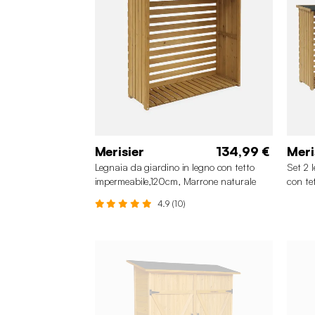
Merisier
134,99 €
Meri
Legnaia da giardino in legno con tetto
Set 2 
impermeabile,120cm, Marrone naturale
con te
Marron
4.9 (10)