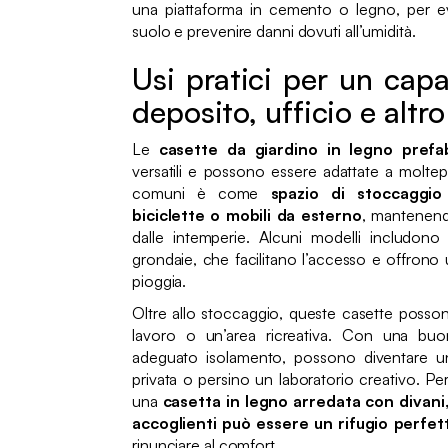
una piattaforma in cemento o legno, per evi
suolo e prevenire danni dovuti all’umidità.
Usi pratici per un cap
deposito, ufficio e altr
Le
casette da giardino in legno prefa
versatili e possono essere adattate a moltepl
comuni è come
spazio di stoccaggio
biciclette o mobili da esterno
, mantenend
dalle intemperie. Alcuni modelli includono
grondaie, che facilitano l’accesso e offrono 
pioggia.
Oltre allo stoccaggio, queste casette posson
lavoro o un’area ricreativa. Con una buo
adeguato isolamento, possono diventare un 
privata o persino un laboratorio creativo. Pe
una
casetta in legno arredata con divani,
accoglienti può essere un rifugio perfet
rinunciare al comfort.