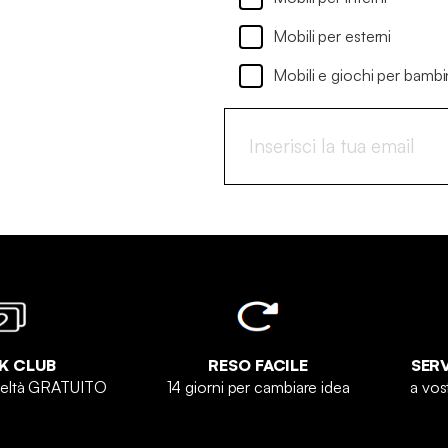
Mobili per esterni
Mobili e giochi per bambi
K CLUB
RESO FACILE
SERV
deltà GRATUITO
14 giorni per cambiare idea
a vos