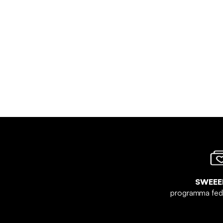
SWEEE
programma fe