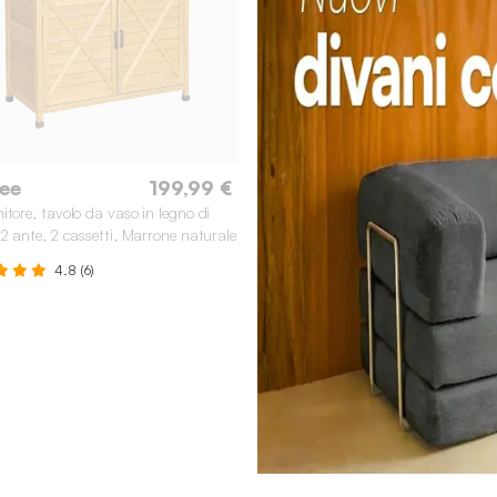
ee
199,99 €
itore, tavolo da vaso in legno di
 2 ante, 2 cassetti, Marrone naturale
4.8 (6)