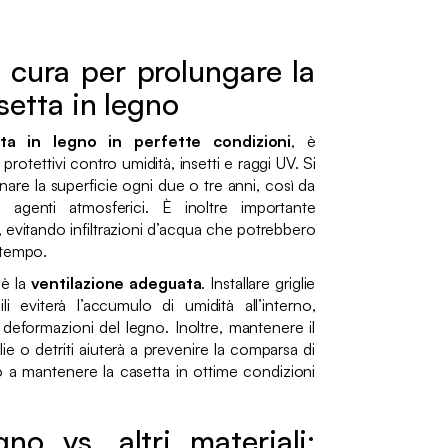
cura per prolungare la
asetta in legno
a in legno in perfette condizioni
, è
protettivi contro umidità, insetti e raggi UV. Si
nare la superficie ogni due o tre anni, così da
li agenti atmosferici. È inoltre importante
re, evitando infiltrazioni d’acqua che potrebbero
 tempo.
 è la
ventilazione adeguata
. Installare griglie
li eviterà l’accumulo di umidità all’interno,
 deformazioni del legno. Inoltre, mantenere il
ie o detriti aiuterà a prevenire la comparsa di
do a mantenere la casetta in ottime condizioni
o vs. altri materiali: