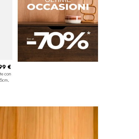
99 €
te con
,5cm,