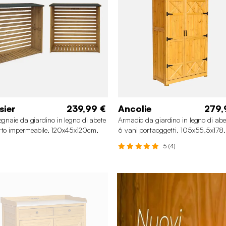
sier
239,99 €
Ancolie
279,
legnaie da giardino in legno di abete
Armadio da giardino in legno di abe
tto impermeabile, 120x45x120cm,
6 vani portaoggetti, 105x55,5x178
e naturale
Marrone naturale
5 (4)