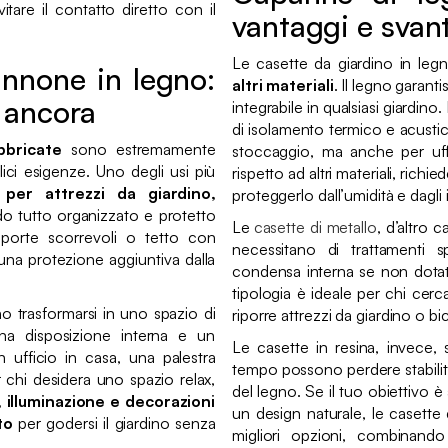
tare il contatto diretto con il
vantaggi e svan
Le casette da giardino in le
annone in legno:
altri materiali
. Il legno garant
o ancora
integrabile in qualsiasi giardino
di isolamento termico e acustic
bbricate
sono estremamente
stoccaggio, ma anche per uffic
ici esigenze. Uno degli usi più
rispetto ad altri materiali, ric
 per attrezzi da giardino,
proteggerlo dall’umidità e dagli i
o tutto organizzato e protetto
Le
casette di metallo
, d’altro 
 porte scorrevoli o tetto con
necessitano di trattamenti 
una protezione aggiuntiva dalla
condensa interna se non dotat
tipologia è ideale per chi cerc
o trasformarsi in uno spazio di
riporre attrezzi da giardino o bi
na disposizione interna e un
Le casette in resina, invece,
ufficio in casa, una palestra
tempo possono perdere stabilit
r chi desidera uno spazio relax,
del legno. Se il tuo obiettivo 
 illuminazione e decorazioni
un design naturale, le casette
to
per godersi il giardino senza
migliori opzioni, combinando 