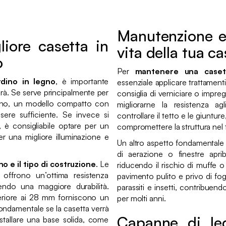
Manutenzione e 
iore casetta in
vita della tua c
no
Per
mantenere una casett
rdino in legno
, è importante
essenziale applicare trattamenti 
arà. Se serve principalmente per
consiglia di verniciare o impreg
terno, un modello compatto con
migliorarne la resistenza ag
sere sufficiente. Se invece si
controllare il tetto e le giuntu
, è consigliabile optare per un
compromettere la struttura nel
per una migliore illuminazione e
Un altro aspetto fondamentale
di aerazione o finestre apribi
gno
e il tipo di costruzione
. Le
riducendo il rischio di muffe o
offrono un’ottima resistenza
pavimento pulito e privo di fogl
ntendo una maggiore durabilità.
parassiti e insetti, contribuen
uperiore ai 28 mm forniscono un
per molti anni.
 fondamentale se la casetta verrà
Capanne di legn
installare una base solida, come