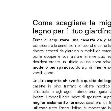
Come scegliere la migl
legno per il tuo giardi
Prima di
acquistare una casetta da gia
considerare le dimensioni e l’uso che se ne f
riporre attrezzi da giardino o mobili da es
porte doppie e scaffalature interne può es
desidera creare un ufficio o una zona relax
modello più spazioso
, dotato di finestre 
ventilazione.
Un altro
aspetto chiave è la qualità del le
casette in pino trattato o abete nordico 
all’umidità e agli agenti atmosferici, gara
Inoltre, i modelli con pareti di spessore s
miglior isolamento termico
, caratteristica
utilizzata tutto l’anno. Infine, è importante 