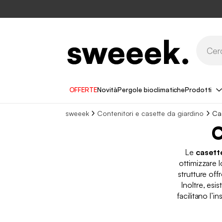
OFFERTE
Novità
Pergole bioclimatiche
Prodotti
sweeek
Contenitori e casette da giardino
Cas
C
Le
casett
ottimizzare l
strutture off
Inoltre, esi
facilitano l’