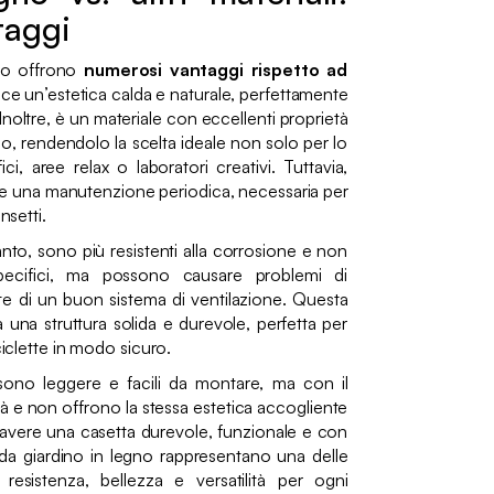
taggi
gno offrono
numerosi vantaggi rispetto ad
isce un’estetica calda e naturale, perfettamente
. Inoltre, è un materiale con eccellenti proprietà
o, rendendolo la scelta ideale non solo per lo
i, aree relax o laboratori creativi. Tuttavia,
hiede una manutenzione periodica, necessaria per
nsetti.
canto, sono più resistenti alla corrosione e non
specifici, ma possono causare problemi di
e di un buon sistema di ventilazione. Questa
a una struttura solida e durevole, perfetta per
ciclette in modo sicuro.
 sono leggere e facili da montare, ma con il
à e non offrono la stessa estetica accogliente
è avere una casetta durevole, funzionale e con
 da giardino in legno rappresentano una delle
resistenza, bellezza e versatilità per ogni