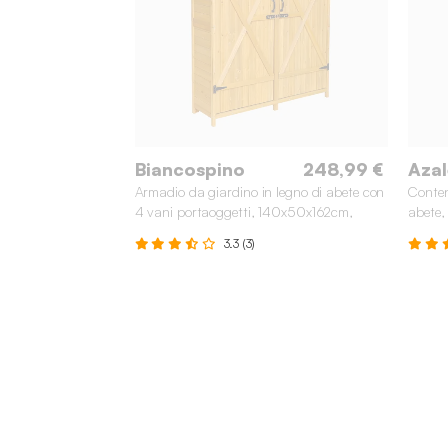
Biancospino
248,99 €
Azal
Armadio da giardino in legno di abete con
Conten
4 vani portaoggetti, 140x50x162cm,
abete,
Marrone naturale
3.3 (3)